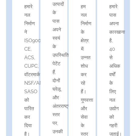
उत्पादों
हमारे
हम
हमारे
के
नल
नल
पास
पास
निर्माण
निर्माण
अपना
अपने
ने
के
कारखाना
स्वयं
ISO9001,
क्षेत्र
है,
के
CE,
में
40
उपस्थिति
ACS,
उन्नत
से
पेटेंट
CUPC,
शोध
अधिक
हैं,
वॉटरमार्क,
कर
वर्षों
दोनों
NSF/ANSI,
रहे
के
घरेलू
SASO
हैं।
लिए
और
को
गुणवत्ता
नल
अंतरराष्ट्रीय
पारित
और
उद्योग
स्तर
कर
सेवा
को
पर,
दिया
के
गहरी
उनकी
है।
स्तर
जुताई।