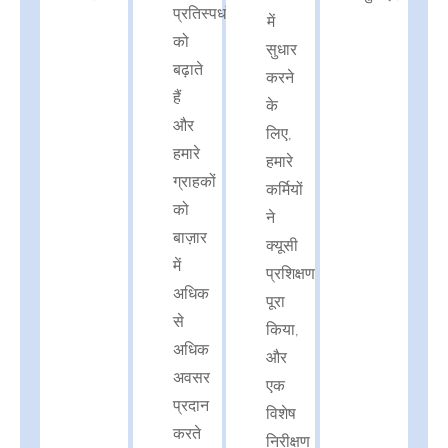
प्रतिस्पर्धा
में
को
सुधार
बढ़ाते
करने
हैं
के
और
लिए,
हमारे
हमारे
ग्राहकों
कर्मियों
को
ने
बाज़ार
क्यूसी
में
प्रशिक्षण
अधिक
पूरा
से
किया,
अधिक
और
अवसर
एक
प्रदान
विशेष
करते
निरीक्षण