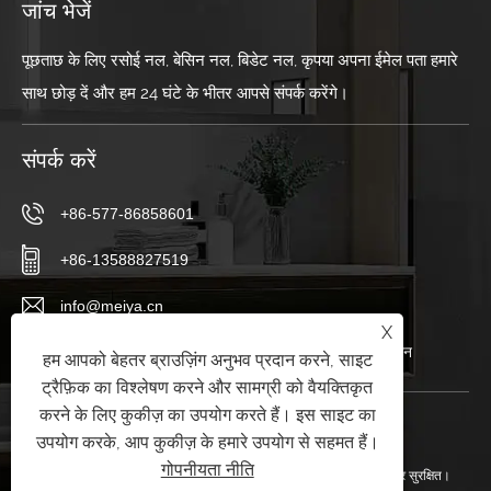
जांच भेजें
पूछताछ के लिए रसोई नल, बेसिन नल, बिडेट नल, कृपया अपना ईमेल पता हमारे
साथ छोड़ दें और हम 24 घंटे के भीतर आपसे संपर्क करेंगे।
संपर्क करें
+86-577-86858601
+86-13588827519
info@meiya.cn
X
हैगोंग एवेन्यू, लॉन्गवान डिस्ट्रिक्ट, वेन्ज़ो सिटी, झेजियांग प्रांत, चीन
हम आपको बेहतर ब्राउज़िंग अनुभव प्रदान करने, साइट
ट्रैफ़िक का विश्लेषण करने और सामग्री को वैयक्तिकृत
करने के लिए कुकीज़ का उपयोग करते हैं। इस साइट का
उपयोग करके, आप कुकीज़ के हमारे उपयोग से सहमत हैं।
गोपनीयता नीति
कॉपीराइट © 2025 Wenzhou किंग्सडम सेनेटरी वेयर कं, लिमिटेड सभी अधिकार सुरक्षित।